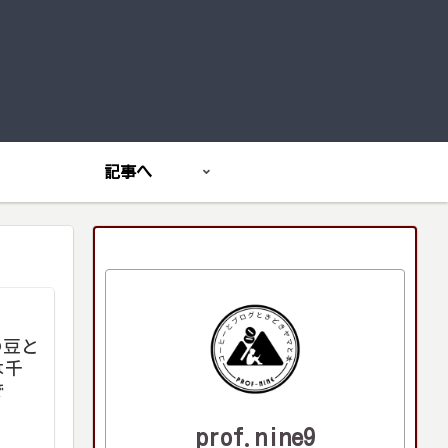
記事へ
の豆と
は千
で
prof.nine9