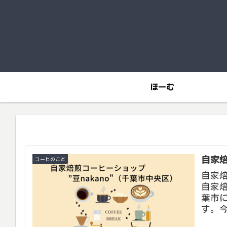
ほーむ
自家焙
コーヒのこと
自家焙
自家焙
葉市
す。今