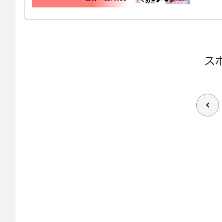
ス
前
へ