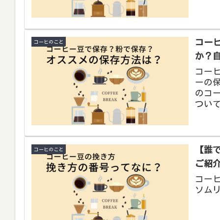
コー
コーヒのこと
か？
コー
ーの
のコ
つい
【誰
コーヒのこと
ご紹
コー
ソム