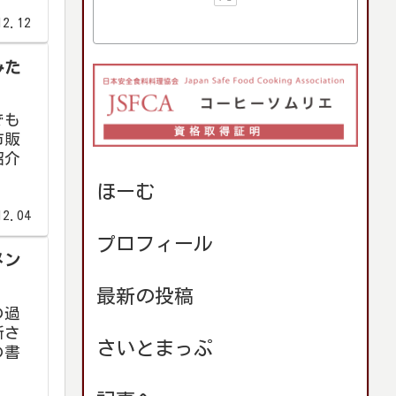
12.12
みた
でも
市販
紹介
ほーむ
12.04
プロフィール
メン
最新の投稿
の過
断さ
さいとまっぷ
の書