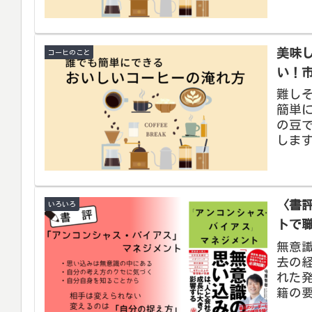
美味
コーヒのこと
い！
難し
簡単
の豆
しま
〈書
いろいろ
トで
無意
去の
れた
籍の