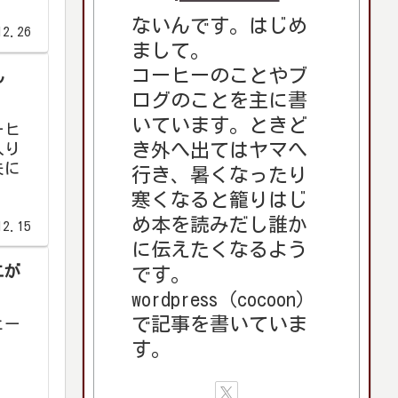
ないんです。はじめ
12.26
まして。
コーヒーのことやブ
ん
ログのことを主に書
いています。ときど
ーヒ
き外へ出てはヤマへ
入り
夫に
行き、暑くなったり
寒くなると籠りはじ
め本を読みだし誰か
12.15
に伝えたくなるよう
エが
です。
wordpress（cocoon）
で記事を書いていま
ヒー
す。