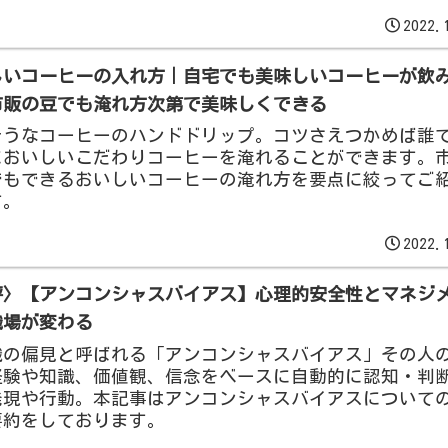
2022.
しいコーヒーの入れ方｜自宅でも美味しいコーヒーが飲
市販の豆でも淹れ方次第で美味しくできる
そうなコーヒーのハンドドリップ。コツさえつかめば誰
においしいこだわりコーヒーを淹れることができます。
でもできるおいしいコーヒーの淹れ方を要点に絞ってご
す。
2022.
評〉【アンコンシャスバイアス】心理的安全性とマネジ
職場が変わる
識の偏見と呼ばれる「アンコンシャスバイアス」その人
経験や知識、価値観、信念をベースに自動的に認知・判
発現や行動。本記事はアンコンシャスバイアスについて
要約をしております。