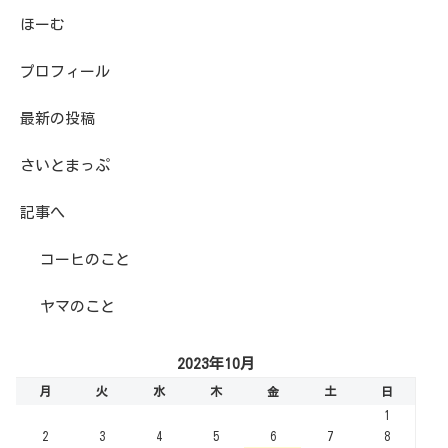
ほーむ
プロフィール
最新の投稿
さいとまっぷ
記事へ
コーヒのこと
ヤマのこと
2023年10月
月
火
水
木
金
土
日
1
2
3
4
5
6
7
8